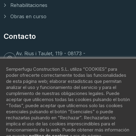
Rehabilitaciones
Obras en curso
Contacto
Av. Rius i Taulet, 119 - 08173 -
Sant Cugat del Vallés
Semperfugu Construction S.L. utiliza “COOKIES” para
poder ofrecerte correctamente todas las funcionalidades
(+34) 62 088 81 42
de esta página web; elaborar estadísticas que permitan
analizar el uso y funcionamiento del servicio y para el
cumplimiento de nuestras obligaciones legales. Puede
contacto@fugu.immo
aceptar que utilicemos todas las cookies pulsando el botón
“Todas”, puede aceptar que utilicemos solo las cookies
esenciales pulsando el botón “Esenciales” o puede
rechazarlas pulsando en “Rechazar”. Rechazarlas no
implica el uso de las cookies imprescindibles para el
funcionamiento de la web. Puede obtener más información
en nuestra
política de cookies
a pie de página.