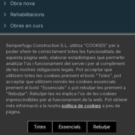
Obra nova
Rehabilitacions
Obres en curs
Contacte
Semperfugu Construction S.L. utilitza “COOKIES” per a
poder oferir-te correctament totes les funcionalitats de
aquesta pàgina web; elaborar estadístiques que permetin
Carrer manel farres, 15 - 08172 -
analitzar l'ús i funcionament del servei i per al compliment
de les nostres obligacions legals. Pot acceptar que
Sant Cugat del Vallès
utilitzem totes les cookies prement el botó “Totes”, pot
acceptar que utilitzem només les cookies essencials
(+34) 62 088 81 42
prement el botó “Essencials” o pot rebutjar-les prement a
“Rebutjar”. Rebutjar-les no implica l'ús de les cookies
imprescindibles per al funcionament de la web. Pot obtenir
contacto@fugu.immo
més informació a la nostra
política de cookies
a peu de
pàgina.
Totes
Essencials
Rebutjar