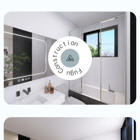
t
i
c
o
u
n
r
t
s
n
o
C
u
F
g
u