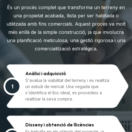
És un procés complet que transforma un terreny en
una propietat acabada, llista per ser habitada o
utilitzada amb fins comercials. Aquest procés va molt
més enllà de la simple construcció, ja que involucra
una planificació meticulosa, una gestió rigorosa i una
comercialització estratègica.
Anàlisi i adquisició
S'avalua la viabilitat del terreny i es realitza
1
un estudi de mercat. Una vegada que
s'identifica el lloc ideal, es procedeix a
realitzar la seva compra.
Disseny i obtenció de llicències
Es treballa en els plànols del projecte, ja