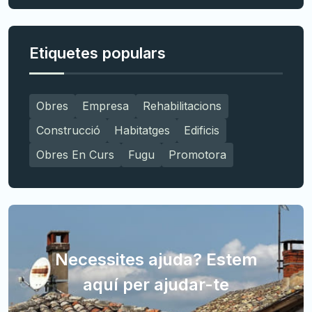
Etiquetes populars
Obres
Empresa
Rehabilitacions
Construcció
Habitatges
Edificis
Obres En Curs
Fugu
Promotora
Necessites ajuda? Estem
aquí per ajudar-te