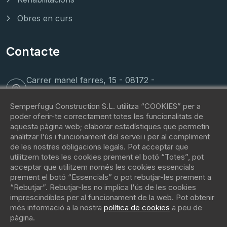
Obres en curs
Contacte
Carrer manel farres, 15 - 08172 -
Sant Cugat del Vallès
Semperfugu Construction S.L. utilitza “COOKIES” per a
poder oferir-te correctament totes les funcionalitats de
(+34) 62 088 81 42
aquesta pàgina web; elaborar estadístiques que permetin
analitzar l'ús i funcionament del servei i per al compliment
de les nostres obligacions legals. Pot acceptar que
contacto@fugu.immo
utilitzem totes les cookies prement el botó “Totes”, pot
acceptar que utilitzem només les cookies essencials
prement el botó “Essencials” o pot rebutjar-les prement a
“Rebutjar”. Rebutjar-les no implica l'ús de les cookies
imprescindibles per al funcionament de la web. Pot obtenir
més informació a la nostra
política de cookies
a peu de
pàgina.