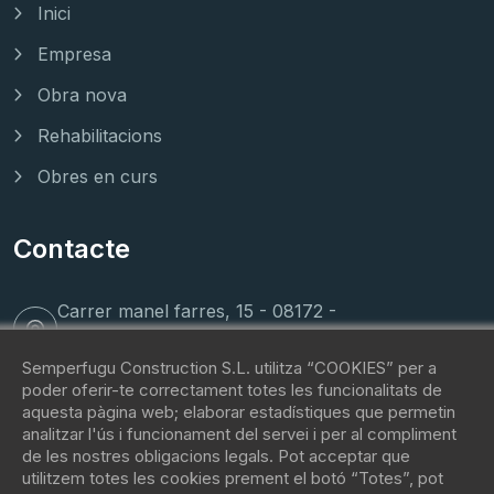
Inici
Empresa
Obra nova
Rehabilitacions
Obres en curs
Contacte
Carrer manel farres, 15 - 08172 -
Sant Cugat del Vallès
Semperfugu Construction S.L. utilitza “COOKIES” per a
poder oferir-te correctament totes les funcionalitats de
(+34) 62 088 81 42
aquesta pàgina web; elaborar estadístiques que permetin
analitzar l'ús i funcionament del servei i per al compliment
de les nostres obligacions legals. Pot acceptar que
contacto@fugu.immo
utilitzem totes les cookies prement el botó “Totes”, pot