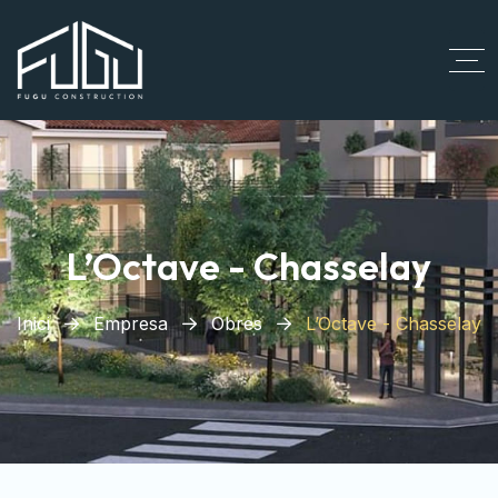
L’Octave - Chasselay
Inici
Empresa
Obres
L’Octave - Chasselay