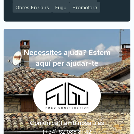
Obres En Curs
Fugu
Promotora
Necessites ajuda? Estem
aquí per ajudar-te
Comunica't amb nosaltres
(+34) 62 088 81 42