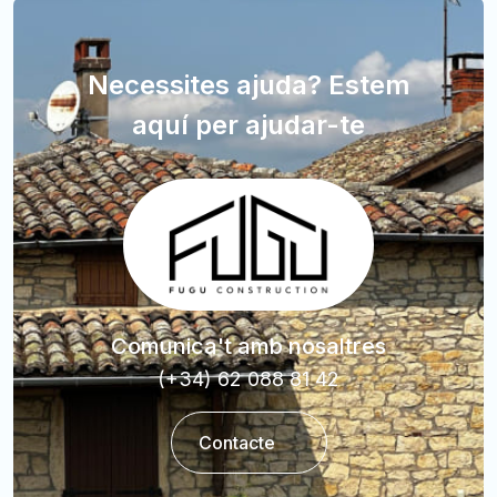
Necessites ajuda? Estem
aquí per ajudar-te
Comunica't amb nosaltres
(+34) 62 088 81 42
Contacte