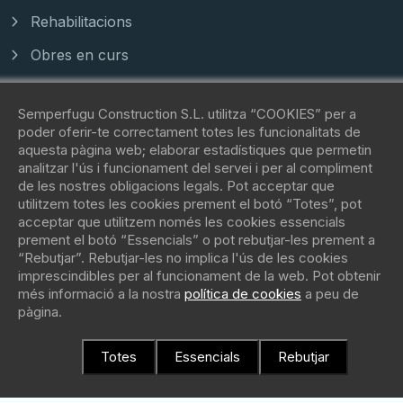
Rehabilitacions
Obres en curs
Contacte
Semperfugu Construction S.L. utilitza “COOKIES” per a
poder oferir-te correctament totes les funcionalitats de
aquesta pàgina web; elaborar estadístiques que permetin
Carrer manel farres, 15 - 08172 -
analitzar l'ús i funcionament del servei i per al compliment
de les nostres obligacions legals. Pot acceptar que
Sant Cugat del Vallès
utilitzem totes les cookies prement el botó “Totes”, pot
acceptar que utilitzem només les cookies essencials
(+34) 62 088 81 42
prement el botó “Essencials” o pot rebutjar-les prement a
“Rebutjar”. Rebutjar-les no implica l'ús de les cookies
imprescindibles per al funcionament de la web. Pot obtenir
contacto@fugu.immo
més informació a la nostra
política de cookies
a peu de
pàgina.
Totes
Essencials
Rebutjar